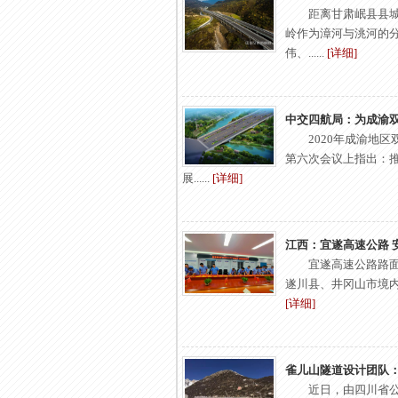
距离甘肃岷县县
岭作为漳河与洮河的
伟、......
[详细]
中交四航局：为成渝
2020年成渝地
第六次会议上指出：
展......
[详细]
江西：宜遂高速公路 
宜遂高速公路路
遂川县、井冈山市境内，起止
[详细]
雀儿山隧道设计团队：
近日，由四川省