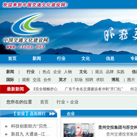
首页
新闻
行业
文化
信息
专
新闻
|
行业
|
热点
企业
人物
文化
|
观点
品牌
实践
信
国际
|
观察
交流
合作
英才
|
职场
招聘
求职
博苑
|
图片
公益
力守护群众走得安全顺畅舒心
最新新闻
广东千余名交通建设者冲刺“开门红”
何立峰检查2
问答
广告
招聘
|
您所在的位置
首页
行业
>
企业
【 企业 】点击排行
企业
科技创新助力“贝壳站房”腾飞——世界最大全地下高铁站天津于家堡科技攻关侧记
贵州交投集团与苏交
新昌九 大通途--江西(南)昌九(江)高速公路改扩建项目建设纪实
贵州交通投资集团