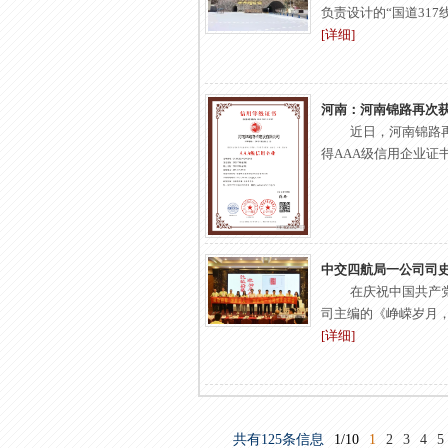
负责设计的“国道317线
[详细]
河南：河南锦路再次获
近日，河南锦路再
得AAA级信用企业证书
中交四航局一公司司史
在庆祝中国共产党
司主编的《峥嵘岁月，筑
[详细]
共有125条信息
1/10
1
2
3
4
5