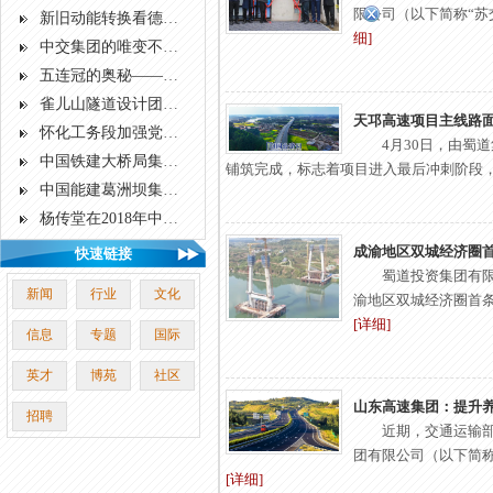
限公司（以下简称“苏交
新旧动能转换看德州：一杆路灯撑起企业发展“智慧未来”
细]
中交集团的唯变不变 基建巨人的中国创新
五连冠的奥秘——中交一公局五公司龙永高速十三标项目部工作纪实
雀儿山隧道设计团队：十五年磨一剑 打通川藏北线天险瓶颈
天邛高速项目主线路面
怀化工务段加强党员干部队伍建设——学习弘扬焦裕禄精神 对照“镜子”正衣冠
4月30日，由蜀
中国铁建大桥局集团一公司：轮势随天度 桥形跨海通
铺筑完成，标志着项目进入最后冲刺阶段，预计
中国能建葛洲坝集团科技创新打造高速公路精品工程
杨传堂在2018年中国邮政集团公司工作会上指出 以习近平新时代中国特色社会主义思想为指导 锐意进取建设具有全球竞争力的世界一流企业
成渝地区双城经济圈
快速链接
蜀道投资集团有限
新闻
行业
文化
渝地区双城经济圈首条双
[详细]
信息
专题
国际
英才
博苑
社区
山东高速集团：提升
招聘
近期，交通运输部
团有限公司（以下简称“
[详细]