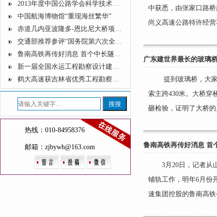
2013年度中国公路学会科学技术奖获奖项目名单
中获悉，由张家口路桥
中国航海博物馆“重现海丝繁华”
尚义高速公路特许经营项
赤道几内亚波隆多-恩比尼大桥项目及蒙戈莫-埃比贝因道路项目获评2014—2015年度国家优质工程奖
交通部推荐参评“国务院第六次全国民族团结进步表彰大会模范集体和模范个人”名单
鲁南高铁再传好消息 首个中长隧道顺利贯通
广东建世界最长的玻璃
新一届全国水运工程勘察设计建造大师揭晓
鹤大高速获吉林省优秀工程勘察设计一等奖
提到玻璃桥，大家
索主跨430米。大桥
砸检验，证明了大桥的质
热线：010-84958376
鲁南高铁再传好消息 首
邮箱：zjbywh@163.com
3月20日，记者
铺轨工作，明年6月份
速集团控股的鲁南高铁公