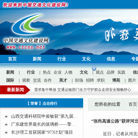
首页
新闻
行业
文化
信息
专
新闻
|
行业
|
热点
企业
人物
文化
|
观点
品牌
实践
信
国际
|
观察
交流
合作
英才
|
职场
招聘
求职
博苑
|
图片
公益
友旅游度假出行需求集中释放 交通运输部门全力守护群众走得安全顺畅舒心
最新新闻
广东千
问答
广告
招聘
|
【 荣誉 】点击排行
您所在的位置
首页
山西交通科研院申俊敏获“第九届中国公路青年科技奖”
“张尚高速公路”获评河
广东建世界最长的玻璃桥——擎天玻璃桥，超越张家界，打破吉尼斯纪录
长沙理工首获国家“973计划”项目
近日，记者从河北