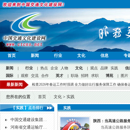
首页
新闻
行业
文化
信息
专
新闻
|
行业
|
热点
企业
人物
文化
|
观点
品牌
实践
信
国际
|
观察
交流
合作
英才
|
职场
招聘
求职
博苑
|
图片
公益
”
最新新闻
何立峰检查2026年春运工作时强调 全力做好出行服务保障工作 确保春运安全平
问答
广告
招聘
|
您所在的位置
首页
文化
>
实践
【 实践 】点击排行
实践
中国交通建设集团：固基修道 履方致远
陕西：当高速公路服务
河南省交通运输厅京珠高速公路新乡至郑州管理处践行交通运输行业核心价值观
当高速公路服务区