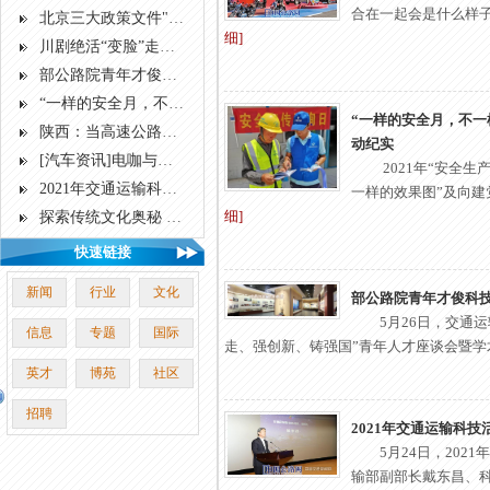
合在一起会是什么样子？
北京三大政策文件"齐发" 共治共享单车"乱象"
细]
川剧绝活“变脸”走进白云机场
部公路院青年才俊科技创新沙龙揭牌
“一样的安全月，不一样的效果图”——漳武高速公路南靖段2021年“安全生产月”活动纪实
“一样的安全月，不一
陕西：当高速公路服务区与“房车营地”融合
动纪实
[汽车资讯]电咖与特来电签合作协议拟解决电动出行充电难题
2021年“安全
2021年交通运输科技活动周启动
一样的效果图”及向建党
细]
探索传统文化奥秘 运用知识助农实践
快速链接
新闻
行业
文化
部公路院青年才俊科
5月26日，交通
信息
专题
国际
走、强创新、铸强国”青年人才座谈会暨学术沙
英才
博苑
社区
招聘
2021年交通运输科技
5月24日，20
输部副部长戴东昌、科