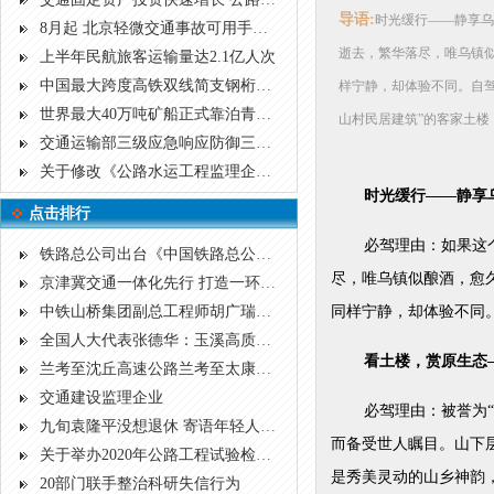
导语:
时光缓行——静享乌
8月起 北京轻微交通事故可用手机处理
逝去，繁华落尽，唯乌镇
上半年民航旅客运输量达2.1亿人次
中国最大跨度高铁双线简支钢桁梁“漂移”入位
样宁静，却体验不同。自
世界最大40万吨矿船正式靠泊青岛港
山村民居建筑”的客家土楼
交通运输部三级应急响应防御三股台风
关于修改《公路水运工程监理企业 资质管理规定》的决定
时光缓行——静享
点击排行
必驾理由：如果这
铁路总公司出台《中国铁路总公司关于规范非控股合资铁路建设项目管理的指导意见》
尽，唯乌镇似酿酒，愈
京津冀交通一体化先行 打造一环六射公路大通道
中铁山桥集团副总工程师胡广瑞荣获“十大桥梁人物”称号
同样宁静，却体验不同
全国人大代表张德华：玉溪高质量发展的基础在交通
看土楼，赏原生态
兰考至沈丘高速公路兰考至太康段环境影响评价第一次公示
交通建设监理企业
必驾理由：被誉为
九旬袁隆平没想退休 寄语年轻人：向前看不要向钱看
而备受世人瞩目。山下
关于举办2020年公路工程试验检测专业技术人员 职业资格考前培训（精讲班）的通知
是秀美灵动的山乡神韵
20部门联手整治科研失信行为