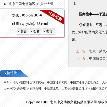
门。
北京三里屯使馆区变“黄金大道” 最美秋景一定来这里看
晋商往事——平遥
热线：010-84958376
邮箱：zjbywh@163.com}
必驾理由：平遥古
貌，浓郁的晋商文化气
原。
上一篇：
北京：采取
下一篇：
中国最佳自
友情链接
中华人民共和国交通运输部网站
中国交通新闻网
中国交通建设监理协会
人
山东格瑞特监理咨询有限公司
中铁西北院
山西交通建设监理咨询集团有限公
Copyright©2010 北京中交博雅文化传播有限公司