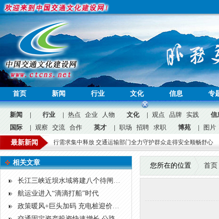
首页
新闻
行业
文化
信息
专
新闻
|
行业
|
热点
企业
人物
文化
|
观点
品牌
实践
信
国际
|
观察
交流
合作
英才
|
职场
招聘
求职
博苑
|
图片
公益
访友旅游度假出行需求集中释放 交通运输部门全力守护群众走得安全顺畅舒心
最新新闻
广东
问答
广告
招聘
|
相关文章
您所在的位置
首页
长江三峡近坝水域将建八个待闸锚地
航运业进入“滴滴打船”时代
政策暖风+巨头加码 充电桩迎价值重估
交通固定资产投资快速增长 公路挑大梁