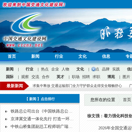
首页
新闻
行业
文化
信息
专
新闻
|
行业
|
热点
企业
人物
文化
|
观点
品牌
实践
信
国际
|
观察
交流
合作
英才
|
职场
招聘
求职
博苑
|
图片
公益
游度假出行需求集中释放 交通运输部门全力守护群众走得安全顺畅舒心
最新新闻
广东千余
问答
广告
招聘
|
【 新闻 】点击排行
您所在的位置
首页
铁路总公司出台《中国铁路总公司关于规范非控股合资铁路建设项目管理的指导意见》
徐文强：着力强化科技创
京津冀交通一体化先行 打造一环六射公路大通道
中铁山桥集团副总工程师胡广瑞荣获“十大桥梁人物”称号
2026年全国交