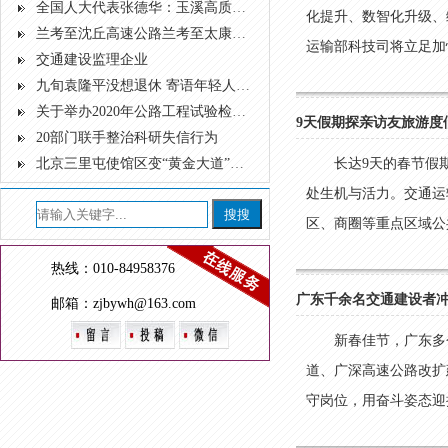
全国人大代表张德华：玉溪高质量发展的基础在交通
化提升、数智化升级、
兰考至沈丘高速公路兰考至太康段环境影响评价第一次公示
运输部科技司将立足加快
交通建设监理企业
九旬袁隆平没想退休 寄语年轻人：向前看不要向钱看
关于举办2020年公路工程试验检测专业技术人员 职业资格考前培训（精讲班）的通知
9天假期探亲访友旅游度
20部门联手整治科研失信行为
北京三里屯使馆区变“黄金大道” 最美秋景一定来这里看
长达9天的春节假
处生机与活力。交通运
区、商圈等重点区域公共
热线：010-84958376
广东千余名交通建设者冲
邮箱：zjbywh@163.com
新春佳节，广东多
道、广深高速公路改扩
守岗位，用奋斗姿态迎接